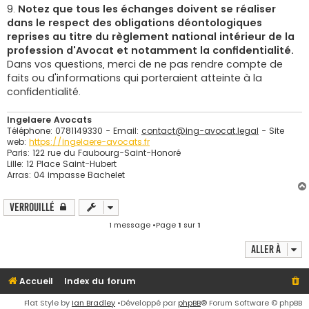
9.
Notez que tous les échanges doivent se réaliser
dans le respect des obligations déontologiques
reprises au titre du règlement national intérieur de la
profession d'Avocat et notamment la confidentialité.
Dans vos questions, merci de ne pas rendre compte de
faits ou d'informations qui porteraient atteinte à la
confidentialité.
Ingelaere Avocats
Téléphone: 0781149330 - Email:
contact@ing-avocat.legal
- Site
web:
https://ingelaere-avocats.fr
Paris: 122 rue du Faubourg-Saint-Honoré
Lille: 12 Place Saint-Hubert
Arras: 04 impasse Bachelet
Verrouillé
1 message •Page
1
sur
1
Aller à
Accueil
Index du forum
Flat Style by
Ian Bradley
•Développé par
phpBB
® Forum Software © phpBB