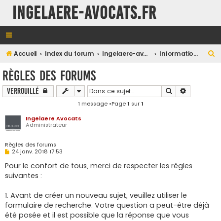
INGELAERE-AVOCATS.FR
R
Accueil
Index du forum
Ingelaere-avocats.fr
Informations
e
Règles des forums
c
Rechercher
Recherche
Verrouillé
h
1 message •Page
1
sur
1
e
r
Ingelaere Avocats
Administrateur
c
h
Règles des forums
M
24 janv. 2018 17:53
e
e
s
Pour le confort de tous, merci de respecter les règles
r
s
suivantes :
a
g
e
1. Avant de créer un nouveau sujet, veuillez utiliser le
formulaire de recherche. Votre question a peut-être déjà
été posée et il est possible que la réponse que vous