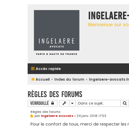
INGELAERE
Bienvenue sur vo
Accès rapide
Accueil
Index du forum
Ingelaere-avocats.f
Règles des forums
Verrouillé
Règles des forums
M
par
Ingelaere Avocats
»
24 janv. 2018 17:53
e
s
Pour le confort de tous, merci de respecter les r
s