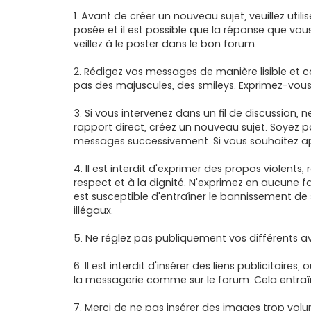
a
g
1. Avant de créer un nouveau sujet, veuillez util
e
posée et il est possible que la réponse que vous
veillez à le poster dans le bon forum.
2. Rédigez vos messages de manière lisible et c
pas des majuscules, des smileys. Exprimez-vous 
3. Si vous intervenez dans un fil de discussion
rapport direct, créez un nouveau sujet. Soyez 
messages successivement. Si vous souhaitez ap
4. Il est interdit d'exprimer des propos violents,
respect et à la dignité. N'exprimez en aucune 
est susceptible d'entraîner le bannissement de 
illégaux.
5. Ne réglez pas publiquement vos différents 
6. Il est interdit d'insérer des liens publicitair
la messagerie comme sur le forum. Cela entraî
7. Merci de ne pas insérer des images trop vo