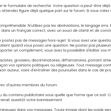
iser le formulaire de recherche. Votre question a peut-être déjà
 attendez figure déjà quelque part sur le forum. Si vous créez u
ompréhensible. N'utilisez pas les abréviations, le langage sms.
dans un français correct, avec un souci de clarté et de conci
, ne postez pas de messages hors-sujet. Si vous avez une questi
patient quand vous posez une question. Ne postez pas plusieur
porter un complément, vous avez la possibilité d'éditer vos 
 racistes, grossiers, discriminatoires, diffamatoires, portant att
façon vos opinions politiques ou religieuses. Tout message co
son auteur, voire d'entraîner des poursuites dans le cas de pr
avec d'autres membres du forum.
es, ou du contenu publicitaire sous quelle que forme que ce soit. 
nerait aussitôt votre bannissement.
lumineuses dans vos messages. Toute image dont les poids sera