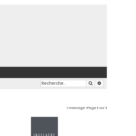
Rechercher
Recherche avancé
1 message •Page
1
sur
1