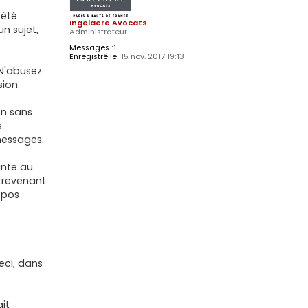
 été
Ingelaere Avocats
n sujet,
Administrateur
Messages :
1
Enregistré le :
15 nov. 2017 19:13
 N'abusez
sion.
on sans
s
messages.
einte au
ntrevenant
opos
Ceci, dans
it