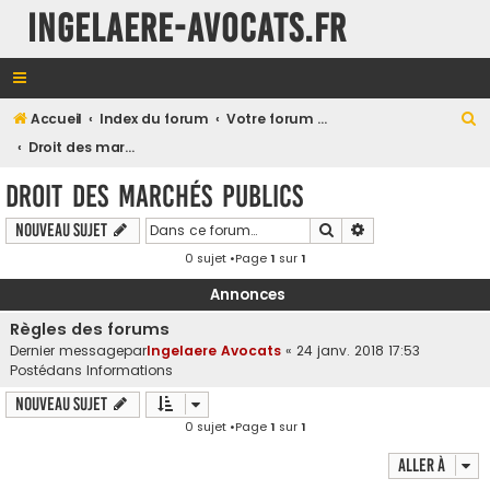
INGELAERE-AVOCATS.FR
R
Accueil
Index du forum
Votre forum en Droit Public
e
Droit des marchés publics
c
Droit des marchés publics
h
Rechercher
Recherche avancé
Nouveau sujet
e
0 sujet •Page
1
sur
1
r
c
Annonces
h
Règles des forums
e
Dernier messagepar
Ingelaere Avocats
«
24 janv. 2018 17:53
Postédans
Informations
r
Nouveau sujet
0 sujet •Page
1
sur
1
Aller à