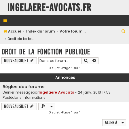
INGELAERE-AVOCATS.FR
R
Accueil
Index du forum
Votre forum en Droit Public
e
Droit de la fonction publique
c
Droit de la fonction publique
h
Rechercher
Recherche avancé
Nouveau sujet
e
0 sujet •Page
1
sur
1
r
c
Annonces
h
Règles des forums
e
Dernier messagepar
Ingelaere Avocats
«
24 janv. 2018 17:53
Postédans
Informations
r
Nouveau sujet
0 sujet •Page
1
sur
1
Aller à