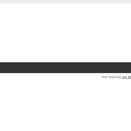
Flat Style by
Ian B