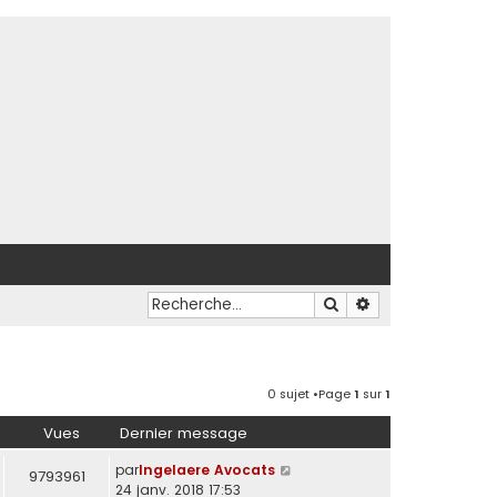
Rechercher
Recherche avancé
0 sujet •Page
1
sur
1
Vues
Dernier message
par
Ingelaere Avocats
9793961
24 janv. 2018 17:53