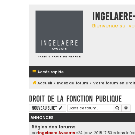
INGELAERE
Bienvenue sur vo
Accès rapide
Accueil
Index du forum
Votre forum en Droit
Droit de la fonction publique
Recherc
Rec
Nouveau sujet
ANNONCES
Règles des forums
par
Ingelaere Avocats
»24 janv. 2018 17:53 »dans
Info