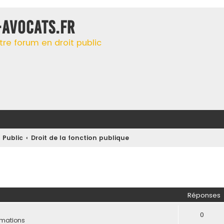
-AVOCATS.FR
tre forum en droit public
 Public
Droit de la fonction publique
her
herche avancée
Réponses
0
rmations