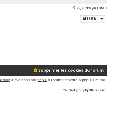
0 sujet •Page
1
sur
1
Aller à
Supprimer les cookies du forum
radley
•Développé par
phpBB
® Forum Software © phpBB Limited
Traduit par
phpBB-fr.com