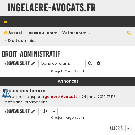
INGELAERE-AVOCATS.FR
R
Accueil
Index du forum
Votre forum en Droit Public
e
Droit administratif
c
Droit administratif
h
Rechercher
Recherche avancé
Nouveau sujet
e
0 sujet •Page
1
sur
1
r
c
Annonces
h
Règles des forums
e
Dernier messagepar
Ingelaere Avocats
«
24 janv. 2018 17:53
Postédans
Informations
r
Nouveau sujet
0 sujet •Page
1
sur
1
Aller à