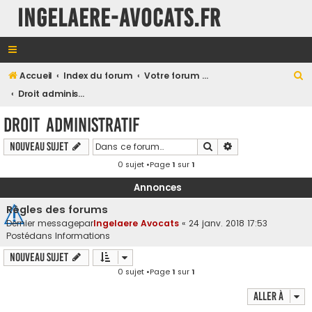
INGELAERE-AVOCATS.FR
R
Accueil
Index du forum
Votre forum en Droit Public
e
Droit administratif
c
Droit administratif
h
Rechercher
Recherche avancé
Nouveau sujet
e
0 sujet •Page
1
sur
1
r
c
Annonces
h
Règles des forums
e
Dernier messagepar
Ingelaere Avocats
«
24 janv. 2018 17:53
Postédans
Informations
r
Nouveau sujet
0 sujet •Page
1
sur
1
Aller à