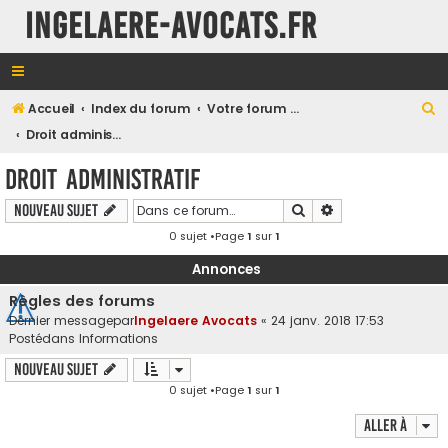
INGELAERE-AVOCATS.FR
R
Accueil
Index du forum
Votre forum en Droit Public
e
Droit administratif
c
Droit administratif
h
Rechercher
Recherche avancé
Nouveau sujet
e
0 sujet •Page
1
sur
1
r
c
Annonces
h
Règles des forums
e
Dernier messagepar
Ingelaere Avocats
«
24 janv. 2018 17:53
Postédans
Informations
r
Nouveau sujet
0 sujet •Page
1
sur
1
Aller à