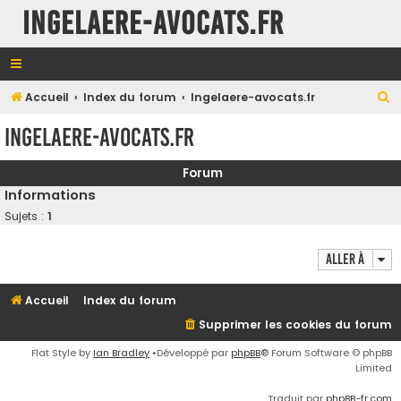
INGELAERE-AVOCATS.FR
R
Accueil
Index du forum
Ingelaere-avocats.fr
e
Ingelaere-avocats.fr
c
h
Forum
e
Informations
r
Sujets :
1
c
Aller à
h
e
Accueil
Index du forum
r
Supprimer les cookies du forum
Flat Style by
Ian Bradley
•Développé par
phpBB
® Forum Software © phpBB
Limited
Traduit par
phpBB-fr.com