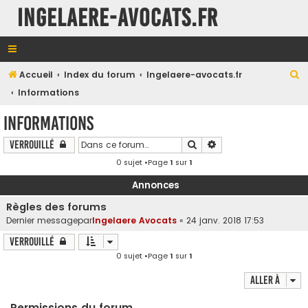
INGELAERE-AVOCATS.FR
R
Accueil
Index du forum
Ingelaere-avocats.fr
e
Informations
c
Informations
h
Rechercher
Recherche avancée
Verrouillé
e
0 sujet •Page
1
sur
1
r
c
Annonces
h
Règles des forums
e
Dernier messagepar
Ingelaere Avocats
«
24 janv. 2018 17:53
r
Verrouillé
0 sujet •Page
1
sur
1
Aller à
Permissions du forum