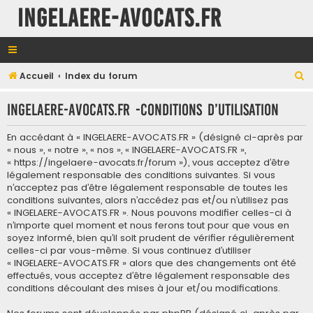
INGELAERE-AVOCATS.FR
R
Accueil
Index du forum
e
INGELAERE-AVOCATS.FR -Conditions d’utilisation
c
h
En accédant à « INGELAERE-AVOCATS.FR » (désigné ci-après par
e
« nous », « notre », « nos », « INGELAERE-AVOCATS.FR »,
« https://ingelaere-avocats.fr/forum »), vous acceptez d’être
r
légalement responsable des conditions suivantes. Si vous
c
n’acceptez pas d’être légalement responsable de toutes les
conditions suivantes, alors n’accédez pas et/ou n’utilisez pas
h
« INGELAERE-AVOCATS.FR ». Nous pouvons modifier celles-ci à
e
n’importe quel moment et nous ferons tout pour que vous en
soyez informé, bien qu’il soit prudent de vérifier régulièrement
r
celles-ci par vous-même. Si vous continuez d’utiliser
« INGELAERE-AVOCATS.FR » alors que des changements ont été
effectués, vous acceptez d’être légalement responsable des
conditions découlant des mises à jour et/ou modifications.