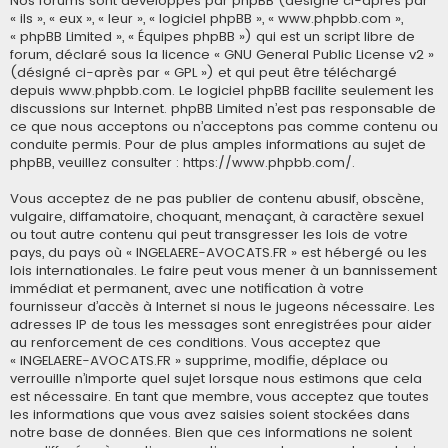
Nos forums sont développés par phpBB (désigné ci-après par
« ils », « eux », « leur », « logiciel phpBB », « www.phpbb.com »,
« phpBB Limited », « Équipes phpBB ») qui est un script libre de
forum, déclaré sous la licence «
GNU General Public License v2
»
(désigné ci-après par « GPL ») et qui peut être téléchargé
depuis
www.phpbb.com
. Le logiciel phpBB facilite seulement les
discussions sur Internet. phpBB Limited n’est pas responsable de
ce que nous acceptons ou n’acceptons pas comme contenu ou
conduite permis. Pour de plus amples informations au sujet de
phpBB, veuillez consulter :
https://www.phpbb.com/
.
Vous acceptez de ne pas publier de contenu abusif, obscène,
vulgaire, diffamatoire, choquant, menaçant, à caractère sexuel
ou tout autre contenu qui peut transgresser les lois de votre
pays, du pays où « INGELAERE-AVOCATS.FR » est hébergé ou les
lois internationales. Le faire peut vous mener à un bannissement
immédiat et permanent, avec une notification à votre
fournisseur d’accès à Internet si nous le jugeons nécessaire. Les
adresses IP de tous les messages sont enregistrées pour aider
au renforcement de ces conditions. Vous acceptez que
« INGELAERE-AVOCATS.FR » supprime, modifie, déplace ou
verrouille n’importe quel sujet lorsque nous estimons que cela
est nécessaire. En tant que membre, vous acceptez que toutes
les informations que vous avez saisies soient stockées dans
notre base de données. Bien que ces informations ne soient