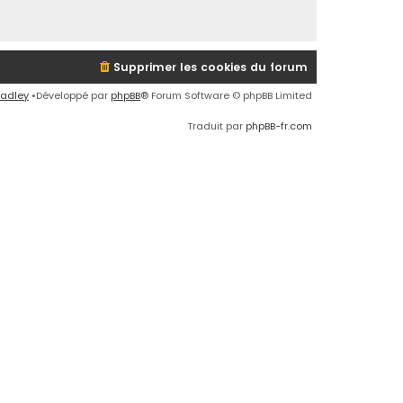
Supprimer les cookies du forum
radley
•Développé par
phpBB
® Forum Software © phpBB Limited
Traduit par
phpBB-fr.com