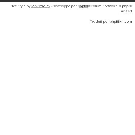
Flat Style by
Ian Bradley
•Développé par
phpBB
® Forum Software © phpBB
Limited
Traduit par
phpBB-fr.com