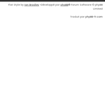
Flat Style by
Ian Bradley
•Développé par
phpBB
® Forum Software © phpBB
Limited
Traduit par
phpBB-fr.com