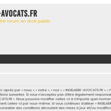
-AVOCATS.FR
tre forum en droit public
après par « nous », « notre », « nos », « INGELAERE-AVOCATS.FR », « 
ons suivantes. Si vous n’acceptez pas d’être légalement responsabl
OCATS.FR ». Nous pouvons modifier celles-ci à n’importe quel momen
èrement celles-ci par vous-même. Si vous continuez d’utiliser « ING
ponsable des conditions découlant des mises à jour et/ou modifica