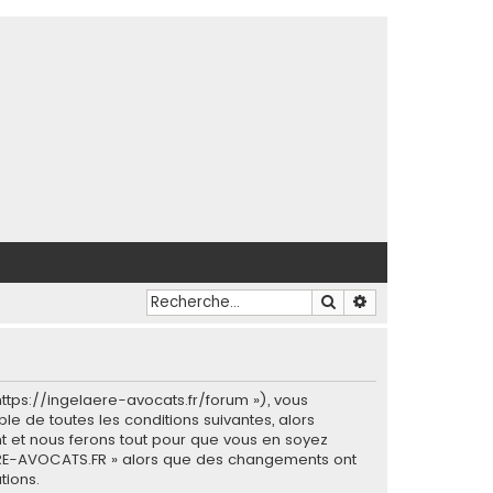
Rechercher
Recherche avancé
https://ingelaere-avocats.fr/forum »), vous
e de toutes les conditions suivantes, alors
t et nous ferons tout pour que vous en soyez
ELAERE-AVOCATS.FR » alors que des changements ont
tions.