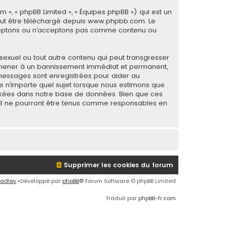
m », « phpBB Limited », « Équipes phpBB ») qui est un
eut être téléchargé depuis
www.phpbb.com
. Le
acceptons ou n’acceptons pas comme contenu ou
sexuel ou tout autre contenu qui peut transgresser
ous mener à un bannissement immédiat et permanent,
s messages sont enregistrées pour aider au
e n’importe quel sujet lorsque nous estimons que
ockées dans notre base de données. Bien que ces
hpBB ne pourront être tenus comme responsables en
Supprimer les cookies du forum
radley
•Développé par
phpBB
® Forum Software © phpBB Limited
Traduit par
phpBB-fr.com