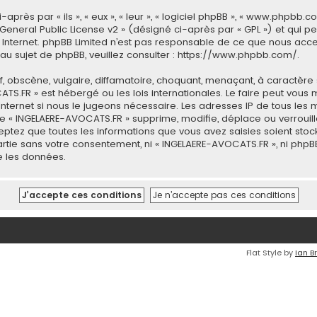
ès par « ils », « eux », « leur », « logiciel phpBB », « www.phpbb.co
General Public License v2
» (désigné ci-après par « GPL ») et qui p
 sur Internet. phpBB Limited n’est pas responsable de ce que nous 
u sujet de phpBB, veuillez consulter :
https://www.phpbb.com/
.
 obscène, vulgaire, diffamatoire, choquant, menaçant, à caractère 
CATS.FR » est hébergé ou les lois internationales. Le faire peut v
 Internet si nous le jugeons nécessaire. Les adresses IP de tous le
 « INGELAERE-AVOCATS.FR » supprime, modifie, déplace ou verrouill
eptez que toutes les informations que vous avez saisies soient st
partie sans votre consentement, ni « INGELAERE-AVOCATS.FR », ni p
e les données.
Flat Style by
Ian B