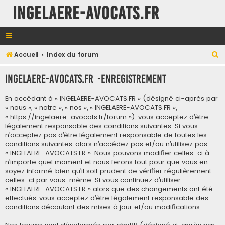
INGELAERE-AVOCATS.FR
R
Accueil
Index du forum
e
INGELAERE-AVOCATS.FR -Enregistrement
c
h
En accédant à « INGELAERE-AVOCATS.FR » (désigné ci-après par
e
« nous », « notre », « nos », « INGELAERE-AVOCATS.FR »,
« https://ingelaere-avocats.fr/forum »), vous acceptez d’être
r
légalement responsable des conditions suivantes. Si vous
c
n’acceptez pas d’être légalement responsable de toutes les
conditions suivantes, alors n’accédez pas et/ou n’utilisez pas
h
« INGELAERE-AVOCATS.FR ». Nous pouvons modifier celles-ci à
e
n’importe quel moment et nous ferons tout pour que vous en
soyez informé, bien qu’il soit prudent de vérifier régulièrement
r
celles-ci par vous-même. Si vous continuez d’utiliser
« INGELAERE-AVOCATS.FR » alors que des changements ont été
effectués, vous acceptez d’être légalement responsable des
conditions découlant des mises à jour et/ou modifications.