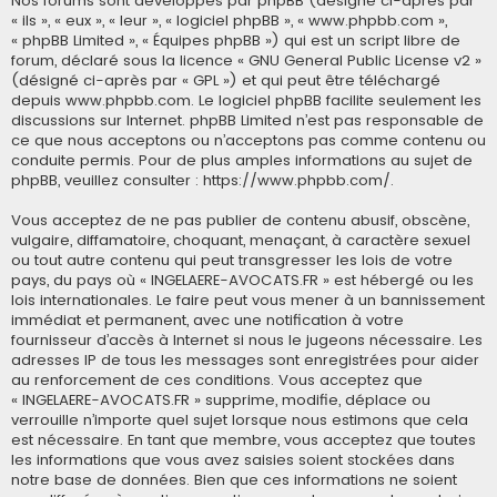
Nos forums sont développés par phpBB (désigné ci-après par
« ils », « eux », « leur », « logiciel phpBB », « www.phpbb.com »,
« phpBB Limited », « Équipes phpBB ») qui est un script libre de
forum, déclaré sous la licence «
GNU General Public License v2
»
(désigné ci-après par « GPL ») et qui peut être téléchargé
depuis
www.phpbb.com
. Le logiciel phpBB facilite seulement les
discussions sur Internet. phpBB Limited n’est pas responsable de
ce que nous acceptons ou n’acceptons pas comme contenu ou
conduite permis. Pour de plus amples informations au sujet de
phpBB, veuillez consulter :
https://www.phpbb.com/
.
Vous acceptez de ne pas publier de contenu abusif, obscène,
vulgaire, diffamatoire, choquant, menaçant, à caractère sexuel
ou tout autre contenu qui peut transgresser les lois de votre
pays, du pays où « INGELAERE-AVOCATS.FR » est hébergé ou les
lois internationales. Le faire peut vous mener à un bannissement
immédiat et permanent, avec une notification à votre
fournisseur d’accès à Internet si nous le jugeons nécessaire. Les
adresses IP de tous les messages sont enregistrées pour aider
au renforcement de ces conditions. Vous acceptez que
« INGELAERE-AVOCATS.FR » supprime, modifie, déplace ou
verrouille n’importe quel sujet lorsque nous estimons que cela
est nécessaire. En tant que membre, vous acceptez que toutes
les informations que vous avez saisies soient stockées dans
notre base de données. Bien que ces informations ne soient