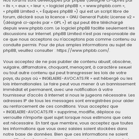
Nos forums sont développés par phpBB (désigné ci-après par
« ils », « eux », « leur », « logiciel phpBB », « www.phpbb.com »,
« phpBB Limited », « Équipes phpBB ») qui est un script libre de
forum, déclaré sous la licence «
GNU General Public License v2
»
(désigné ci-après par « GPL ») et qui peut être téléchargé
depuis
www.phpbb.com
. Le logiciel phpBB facilite seulement les
discussions sur Internet. phpBB Limited n’est pas responsable de
ce que nous acceptons ou n’acceptons pas comme contenu ou
conduite permis. Pour de plus amples informations au sujet de
phpBB, veuillez consulter :
https://www.phpbb.com/
.
Vous acceptez de ne pas publier de contenu abusif, obscène,
vulgaire, diffamatoire, choquant, menaçant, à caractère sexuel
ou tout autre contenu qui peut transgresser les lois de votre
pays, du pays où « INGELAERE-AVOCATS.FR » est hébergé ou les
lois internationales. Le faire peut vous mener à un bannissement
immédiat et permanent, avec une notification à votre
fournisseur d’accès à Internet si nous le jugeons nécessaire. Les
adresses IP de tous les messages sont enregistrées pour aider
au renforcement de ces conditions. Vous acceptez que
« INGELAERE-AVOCATS.FR » supprime, modifie, déplace ou
verrouille n’importe quel sujet lorsque nous estimons que cela
est nécessaire. En tant que membre, vous acceptez que toutes
les informations que vous avez saisies soient stockées dans
notre base de données. Bien que ces informations ne soient