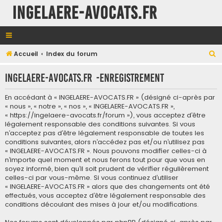
INGELAERE-AVOCATS.FR
R
Accueil
Index du forum
e
INGELAERE-AVOCATS.FR -Enregistrement
c
h
En accédant à « INGELAERE-AVOCATS.FR » (désigné ci-après par
e
« nous », « notre », « nos », « INGELAERE-AVOCATS.FR »,
« https://ingelaere-avocats.fr/forum »), vous acceptez d’être
r
légalement responsable des conditions suivantes. Si vous
c
n’acceptez pas d’être légalement responsable de toutes les
conditions suivantes, alors n’accédez pas et/ou n’utilisez pas
h
« INGELAERE-AVOCATS.FR ». Nous pouvons modifier celles-ci à
e
n’importe quel moment et nous ferons tout pour que vous en
soyez informé, bien qu’il soit prudent de vérifier régulièrement
r
celles-ci par vous-même. Si vous continuez d’utiliser
« INGELAERE-AVOCATS.FR » alors que des changements ont été
effectués, vous acceptez d’être légalement responsable des
conditions découlant des mises à jour et/ou modifications.