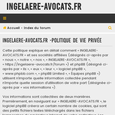
INGELAERE-AVOCATS.FR
R
Accueil
Index du forum
e
INGELAERE-AVOCATS.FR -Politique de vie privée
c
h
Cette politique explique en détail comment « INGELAERE-
e
AVOCATS.FR » et ses sociétés affiliées (désignés ci-après par
« nous », « notre », « nos », « INGELAERE-AVOCATS.FR »,
r
« https://ingelaere-avocats.fr/forum ») et phpBB (désigné ci-
c
après par « ils », « eux », « leur », « logiciel phpBB »,
« www.phpbb.com », « phpBB Limited », « Équipes phpBB »)
h
utilisent n’importe quelle information collectée pendant
e
n’importe quelle session d’utilisation de votre part (désignée ci-
après par « vos informations »).
r
Vos informations sont collectées de deux manières.
Premièrement, en naviguant sur « INGELAERE-AVOCATS.FR », le
logiciel phpBB créera un certain nombre de cookies, qui sont
des petits fichiers textes téléchargés dans les fichiers