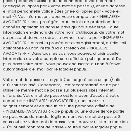
passe personnel utilisé pour la connexion à votre compte
(désigné ci-après par « votre mot de passe »), et une adresse
e-mail personnelle valide (désignée ci-après par « votre e-
mail »). Vos informations pour votre compte sur « INGELAERE-
AVOCATS.FR » sont protégées par les lois de protection des
données applicables dans le pays qui nous héberge. Toute
information en-dehors de votre nom d’utilisateur, de votre mot
de passe et de votre adresse e-mail requise par « INGELAERE-
AVOCATS.FR » durant la procédure d’enregistrement, qu’elle soit
obligatoire ou non, reste à la discrétion de « INGELAERE-
AVOCATS.FR ». Dans tous les cas, vous pouvez choisir quelle
information de votre compte sera affichée publiquement. De
plus, dans votre profil, vous pouvez souscrire ou non à l’envoi
automatique d’e-mail par le logiciel phpBB.
Votre mot de passe est crypté (hashage à sens unique) afin
qu’il soit sécurisé. Cependant, il est recommandé de ne pas
utiliser le même mot de passe sur plusieurs sites Internet
différents. Votre mot de passe est le moyen d’accès à votre
compte sur « INGELAERE-AVOCATS.FR », conservez-le
soigneusement et en aucun cas une personne affiliée de
« INGELAERE-AVOCATS.FR », de phpBB ou une d’une tierce partie
ne peut vous demander légitimement votre mot de passe. Si
vous oubliez votre mot de passe, vous pouvez utiliser la fonction
« J’ai oublié mon mot de passe » fournie par le logiciel phpBB.