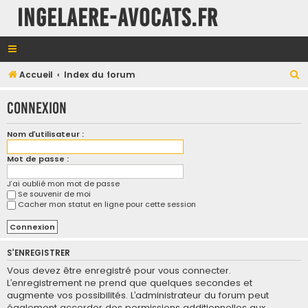
INGELAERE-AVOCATS.FR
R
Accueil
Index du forum
e
Connexion
c
h
Nom d’utilisateur :
e
Mot de passe :
r
c
J’ai oublié mon mot de passe
Se souvenir de moi
h
Cacher mon statut en ligne pour cette session
e
r
S’ENREGISTRER
Vous devez être enregistré pour vous connecter.
L’enregistrement ne prend que quelques secondes et
augmente vos possibilités. L’administrateur du forum peut
également accorder des permissions additionnelles aux