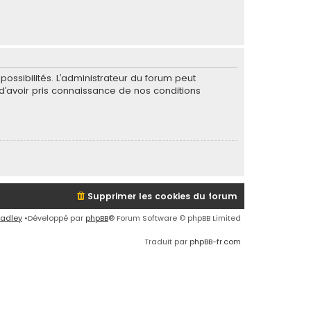
ssibilités. L’administrateur du forum peut
’avoir pris connaissance de nos conditions
Supprimer les cookies du forum
radley
•Développé par
phpBB
® Forum Software © phpBB Limited
Traduit par
phpBB-fr.com