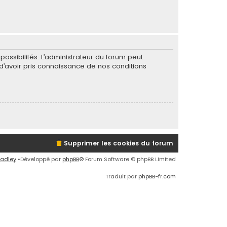
ssibilités. L’administrateur du forum peut
’avoir pris connaissance de nos conditions
Supprimer les cookies du forum
radley
•Développé par
phpBB
® Forum Software © phpBB Limited
Traduit par
phpBB-fr.com