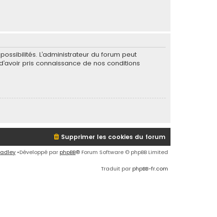
ssibilités. L’administrateur du forum peut
’avoir pris connaissance de nos conditions
Supprimer les cookies du forum
radley
•Développé par
phpBB
® Forum Software © phpBB Limited
Traduit par
phpBB-fr.com