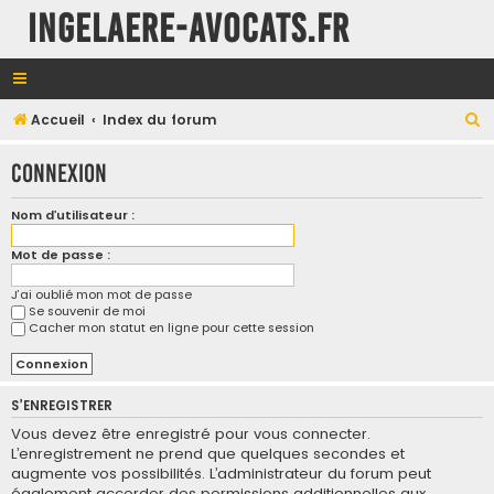
INGELAERE-AVOCATS.FR
R
Accueil
Index du forum
e
Connexion
c
h
Nom d’utilisateur :
e
Mot de passe :
r
c
J’ai oublié mon mot de passe
Se souvenir de moi
h
Cacher mon statut en ligne pour cette session
e
r
S’ENREGISTRER
Vous devez être enregistré pour vous connecter.
L’enregistrement ne prend que quelques secondes et
augmente vos possibilités. L’administrateur du forum peut
également accorder des permissions additionnelles aux