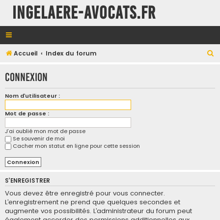
INGELAERE-AVOCATS.FR
R
Accueil
Index du forum
e
Connexion
c
h
Nom d’utilisateur :
e
Mot de passe :
r
c
J’ai oublié mon mot de passe
Se souvenir de moi
h
Cacher mon statut en ligne pour cette session
e
r
S’ENREGISTRER
Vous devez être enregistré pour vous connecter.
L’enregistrement ne prend que quelques secondes et
augmente vos possibilités. L’administrateur du forum peut
également accorder des permissions additionnelles aux