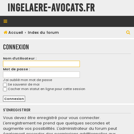
INGELAERE-AVOCATS.FR
R
Accueil
Index du forum
e
Connexion
c
h
Nom d’utilisateur :
e
Mot de passe :
r
c
J’ai oublié mon mot de passe
Se souvenir de moi
h
Cacher mon statut en ligne pour cette session
e
r
S’ENREGISTRER
Vous devez être enregistré pour vous connecter.
L’enregistrement ne prend que quelques secondes et
augmente vos possibilités. L’administrateur du forum peut
également accorder des permissions additionnelles aux