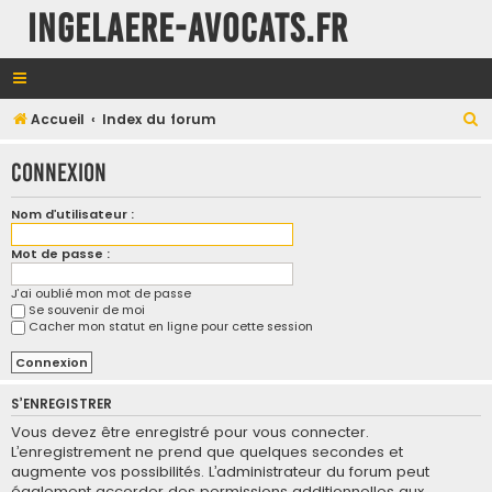
INGELAERE-AVOCATS.FR
R
Accueil
Index du forum
e
Connexion
c
h
Nom d’utilisateur :
e
Mot de passe :
r
c
J’ai oublié mon mot de passe
Se souvenir de moi
h
Cacher mon statut en ligne pour cette session
e
r
S’ENREGISTRER
Vous devez être enregistré pour vous connecter.
L’enregistrement ne prend que quelques secondes et
augmente vos possibilités. L’administrateur du forum peut
également accorder des permissions additionnelles aux