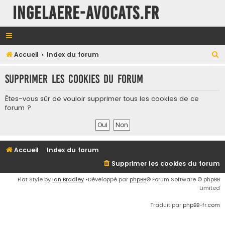
INGELAERE-AVOCATS.FR
R
Accueil
Index du forum
e
Supprimer les cookies du forum
c
h
Êtes-vous sûr de vouloir supprimer tous les cookies de ce
e
forum ?
r
c
h
Accueil
Index du forum
e
Supprimer les cookies du forum
r
Flat Style by
Ian Bradley
•Développé par
phpBB
® Forum Software © phpBB
Limited
Traduit par
phpBB-fr.com