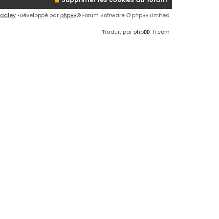
radley
•Développé par
phpBB
® Forum Software © phpBB Limited
Traduit par
phpBB-fr.com