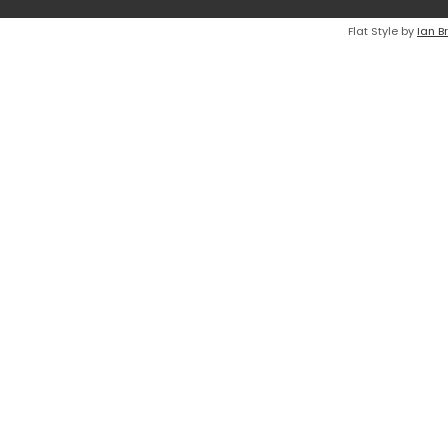
Flat Style by
Ian B