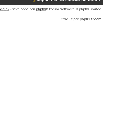
radley
•Développé par
phpBB
® Forum Software © phpBB Limited
Traduit par
phpBB-fr.com