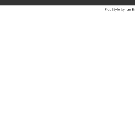
Flat Style by
Ian B