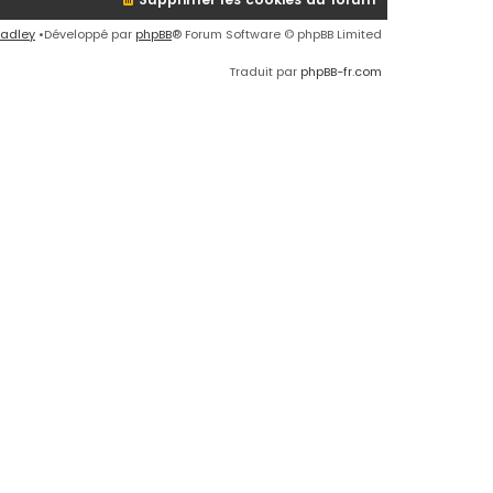
radley
•Développé par
phpBB
® Forum Software © phpBB Limited
Traduit par
phpBB-fr.com