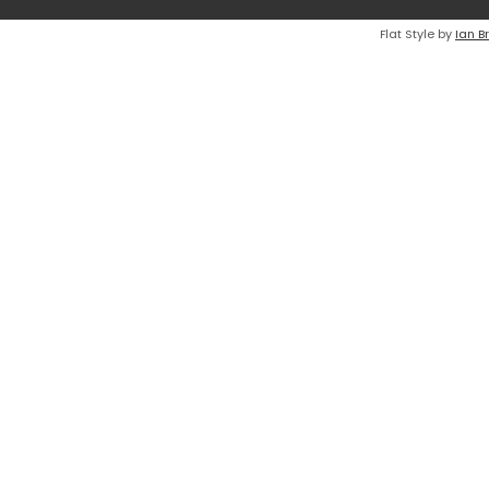
Flat Style by
Ian B