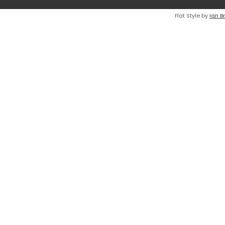
Flat Style by
Ian B