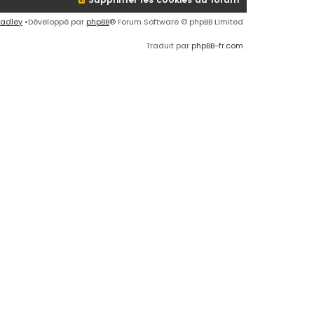
radley
•Développé par
phpBB
® Forum Software © phpBB Limited
Traduit par
phpBB-fr.com