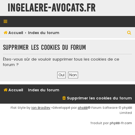
INGELAERE-AVOCATS.FR
R
Accueil
Index du forum
e
Supprimer les cookies du forum
c
h
Êtes-vous sûr de vouloir supprimer tous les cookies de ce
e
forum ?
r
c
h
Accueil
Index du forum
e
Supprimer les cookies du forum
r
Flat Style by
Ian Bradley
•Développé par
phpBB
® Forum Software © phpBB
Limited
Traduit par
phpBB-fr.com