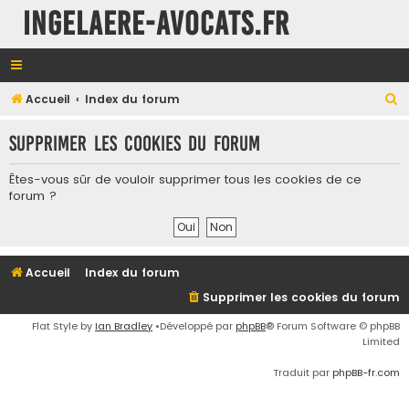
INGELAERE-AVOCATS.FR
R
Accueil
Index du forum
e
Supprimer les cookies du forum
c
h
Êtes-vous sûr de vouloir supprimer tous les cookies de ce
e
forum ?
r
c
h
Accueil
Index du forum
e
Supprimer les cookies du forum
r
Flat Style by
Ian Bradley
•Développé par
phpBB
® Forum Software © phpBB
Limited
Traduit par
phpBB-fr.com