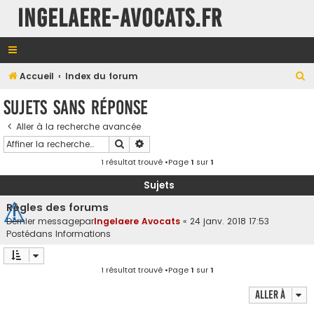
INGELAERE-AVOCATS.FR
R
Accueil
Index du forum
e
Sujets sans réponse
c
Aller à la recherche avancée
h
Rechercher
Recherche avancée
e
1 résultat trouvé •Page
1
sur
1
r
c
Sujets
h
Règles des forums
e
Dernier messagepar
Ingelaere Avocats
«
24 janv. 2018 17:53
Postédans
Informations
r
1 résultat trouvé •Page
1
sur
1
Aller à