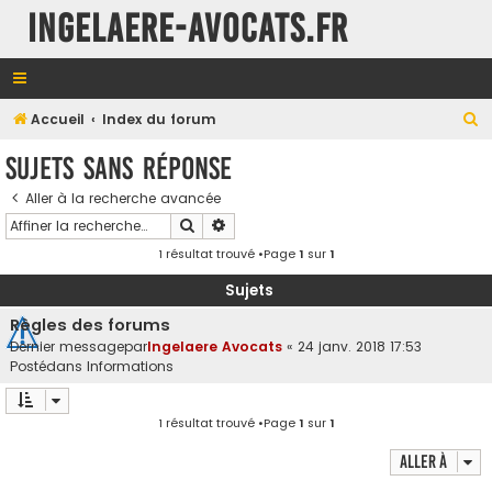
INGELAERE-AVOCATS.FR
R
Accueil
Index du forum
e
Sujets sans réponse
c
Aller à la recherche avancée
h
Rechercher
Recherche avancée
e
1 résultat trouvé •Page
1
sur
1
r
c
Sujets
h
Règles des forums
e
Dernier messagepar
Ingelaere Avocats
«
24 janv. 2018 17:53
Postédans
Informations
r
1 résultat trouvé •Page
1
sur
1
Aller à