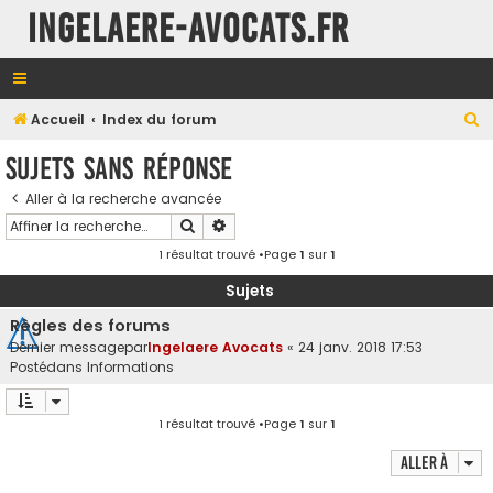
INGELAERE-AVOCATS.FR
R
Accueil
Index du forum
e
Sujets sans réponse
c
Aller à la recherche avancée
h
Rechercher
Recherche avancée
e
1 résultat trouvé •Page
1
sur
1
r
c
Sujets
h
Règles des forums
e
Dernier messagepar
Ingelaere Avocats
«
24 janv. 2018 17:53
Postédans
Informations
r
1 résultat trouvé •Page
1
sur
1
Aller à