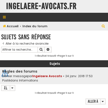
INGELAERE-AVOCATS.FR
R
Accueil
Index du forum
e
Sujets sans réponse
c
Aller à la recherche avancée
h
Rechercher
Recherche avancée
e
1 résultat trouvé •Page
1
sur
1
r
c
Sujets
h
Règles des forums
e
Dernier messagepar
Ingelaere Avocats
«
24 janv. 2018 17:53
Postédans
Informations
r
1 résultat trouvé •Page
1
sur
1
Aller à