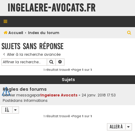
INGELAERE-AVOCATS.FR
R
Accueil
Index du forum
e
Sujets sans réponse
c
Aller à la recherche avancée
h
Rechercher
Recherche avancée
e
1 résultat trouvé •Page
1
sur
1
r
c
Sujets
h
Règles des forums
e
Dernier messagepar
Ingelaere Avocats
«
24 janv. 2018 17:53
Postédans
Informations
r
1 résultat trouvé •Page
1
sur
1
Aller à