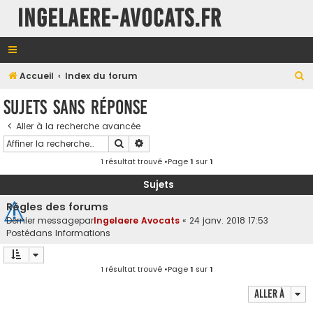
INGELAERE-AVOCATS.FR
R
Accueil
Index du forum
e
Sujets sans réponse
c
Aller à la recherche avancée
h
Rechercher
Recherche avancée
e
1 résultat trouvé •Page
1
sur
1
r
c
Sujets
h
Règles des forums
e
Dernier messagepar
Ingelaere Avocats
«
24 janv. 2018 17:53
Postédans
Informations
r
1 résultat trouvé •Page
1
sur
1
Aller à