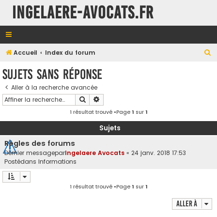
INGELAERE-AVOCATS.FR
R
Accueil
Index du forum
e
Sujets sans réponse
c
Aller à la recherche avancée
h
Rechercher
Recherche avancée
e
1 résultat trouvé •Page
1
sur
1
r
c
Sujets
h
Règles des forums
e
Dernier messagepar
Ingelaere Avocats
«
24 janv. 2018 17:53
Postédans
Informations
r
1 résultat trouvé •Page
1
sur
1
Aller à