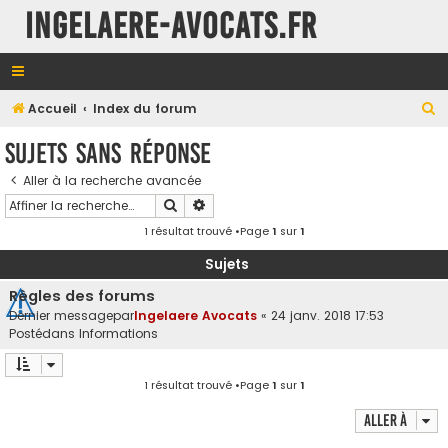
INGELAERE-AVOCATS.FR
R
Accueil
Index du forum
e
Sujets sans réponse
c
Aller à la recherche avancée
h
Rechercher
Recherche avancée
e
1 résultat trouvé •Page
1
sur
1
r
c
Sujets
h
Règles des forums
e
Dernier messagepar
Ingelaere Avocats
«
24 janv. 2018 17:53
Postédans
Informations
r
1 résultat trouvé •Page
1
sur
1
Aller à