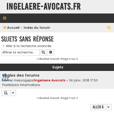
INGELAERE-AVOCATS.FR
R
Accueil
Index du forum
e
Sujets sans réponse
c
Aller à la recherche avancée
h
Rechercher
Recherche avancée
e
1 résultat trouvé •Page
1
sur
1
r
c
Sujets
h
Règles des forums
e
Dernier messagepar
Ingelaere Avocats
«
24 janv. 2018 17:53
Postédans
Informations
r
1 résultat trouvé •Page
1
sur
1
Aller à