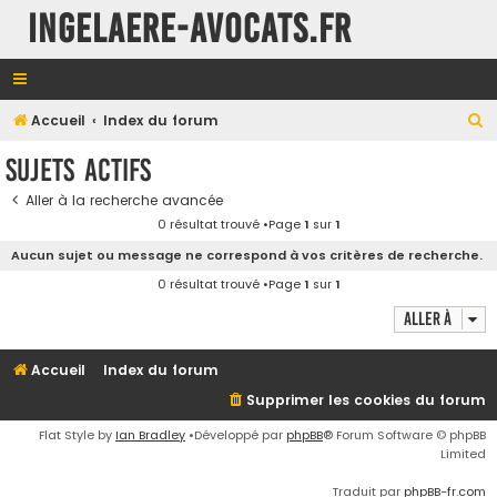
INGELAERE-AVOCATS.FR
R
Accueil
Index du forum
e
Sujets actifs
c
Aller à la recherche avancée
h
0 résultat trouvé •Page
1
sur
1
e
Aucun sujet ou message ne correspond à vos critères de recherche.
r
0 résultat trouvé •Page
1
sur
1
c
Aller à
h
e
Accueil
Index du forum
r
Supprimer les cookies du forum
Flat Style by
Ian Bradley
•Développé par
phpBB
® Forum Software © phpBB
Limited
Traduit par
phpBB-fr.com