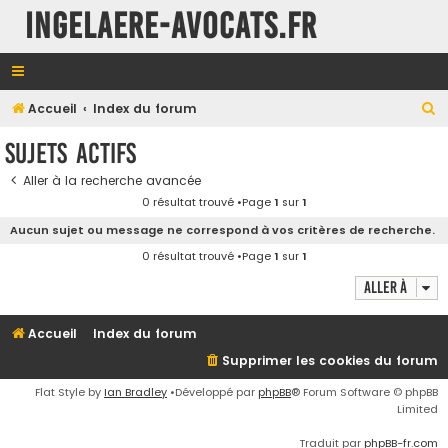
INGELAERE-AVOCATS.FR
R
Accueil
Index du forum
e
Sujets actifs
c
Aller à la recherche avancée
h
0 résultat trouvé •Page
1
sur
1
e
Aucun sujet ou message ne correspond à vos critères de recherche.
r
0 résultat trouvé •Page
1
sur
1
c
Aller à
h
e
Accueil
Index du forum
r
Supprimer les cookies du forum
Flat Style by
Ian Bradley
•Développé par
phpBB
® Forum Software © phpBB
Limited
Traduit par
phpBB-fr.com