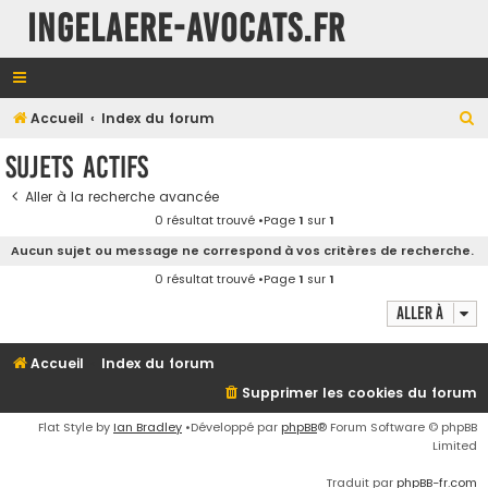
INGELAERE-AVOCATS.FR
R
Accueil
Index du forum
e
Sujets actifs
c
Aller à la recherche avancée
h
0 résultat trouvé •Page
1
sur
1
e
Aucun sujet ou message ne correspond à vos critères de recherche.
r
0 résultat trouvé •Page
1
sur
1
c
Aller à
h
e
Accueil
Index du forum
r
Supprimer les cookies du forum
Flat Style by
Ian Bradley
•Développé par
phpBB
® Forum Software © phpBB
Limited
Traduit par
phpBB-fr.com