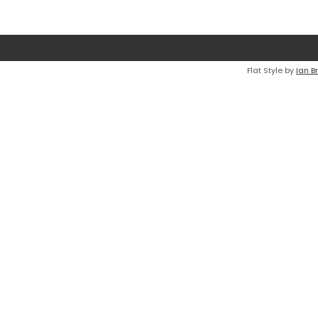
Flat Style by
Ian B