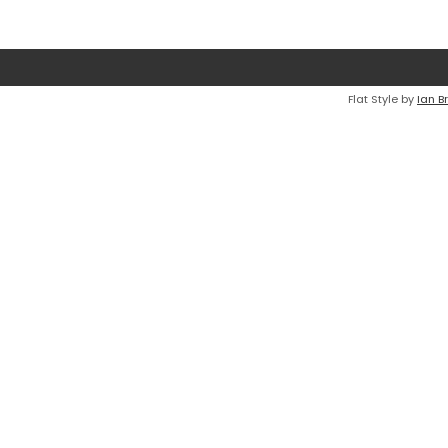
Flat Style by
Ian B