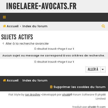
INGELAERE-AVOCATS.FR
R
Accueil
Index du forum
e
Sujets actifs
c
Aller à la recherche avancée
h
0 résultat trouvé •Page
1
sur
1
e
Aucun sujet ou message ne correspond à vos critères de recherche.
r
0 résultat trouvé •Page
1
sur
1
c
Aller à
h
e
Accueil
Index du forum
r
Supprimer les cookies du forum
Flat Style by
Ian Bradley
•Développé par
phpBB
® Forum Software © phpBB
Limited
Traduit par
phpBB-fr.com