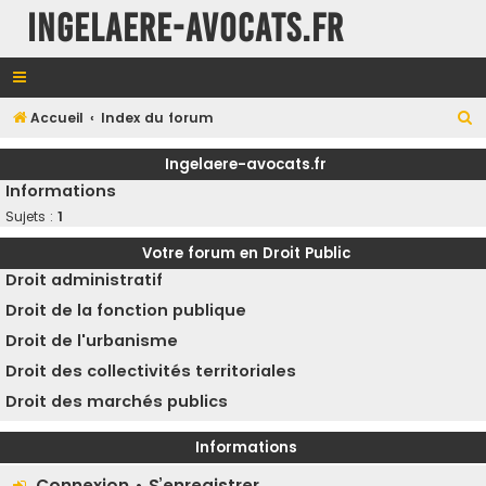
INGELAERE-AVOCATS.FR
R
Accueil
Index du forum
e
Ingelaere-avocats.fr
c
Informations
h
Sujets :
1
e
Votre forum en Droit Public
r
Droit administratif
c
Droit de la fonction publique
h
Droit de l'urbanisme
e
Droit des collectivités territoriales
r
Droit des marchés publics
Informations
Connexion
•
S’enregistrer