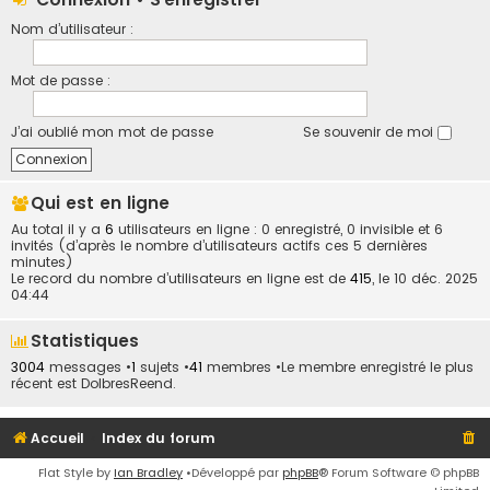
Nom d’utilisateur :
Mot de passe :
J’ai oublié mon mot de passe
Se souvenir de moi
Qui est en ligne
Au total il y a
6
utilisateurs en ligne : 0 enregistré, 0 invisible et 6
invités (d’après le nombre d’utilisateurs actifs ces 5 dernières
minutes)
Le record du nombre d’utilisateurs en ligne est de
415
, le 10 déc. 2025
04:44
Statistiques
3004
messages •
1
sujets •
41
membres •Le membre enregistré le plus
récent est
DolbresReend
.
Accueil
Index du forum
Flat Style by
Ian Bradley
•Développé par
phpBB
® Forum Software © phpBB